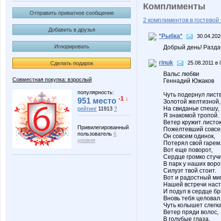
Комплименты
Отправить приватное сообщение
2 комплиментов в гостевой 
Добавить в друзья
*Рыбка*
30.04.202
Игнорировать
Добрый день! Разда
rinuk
25.08.2011 в 
Сделать подарок
Вальс любви
Совместная покупка: взрослый
Геннадий Южаков
популярность:
Чуть подернул листв
-1 ↓
951 место
Золотой желтизной,
На свиданье спешу,
рейтинг
11913
?
Я знакомой тропой.
Ветер кружит листок
Привилегированный
Пожелтевший совсе
пользователь
6
Он совсем одинок,
уровня
Потерял свой гарем
Вот еще поворот,
Сердце громко стучи
В парк у наших воро
Силуэт твой стоит.
Вот и радостный миг
Нашей встречи наст
И подул в сердце бр
Вновь тебя целовал
Чуть колышет слегка
Ветер пряди волос,
В голубые глаза,