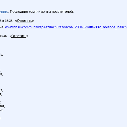
книге
. Последние комплименты посетителей:
«
Ответить
»
6 в 15:38
ча:
www.nn.ru/community/sp/razdachi/razdacha_2004_vilatte-332_bolshoe_nalichi
«
Ответить
»
08:46
у,
,
м,
.
т,
т,
,
ал,
иг,
.
,