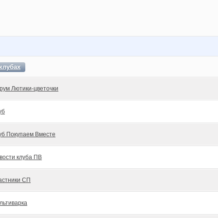
клубах
рум Лютики-цветочки
уб
уб Покупаем Вместе
вости клуба ПВ
астники СП
льтиварка