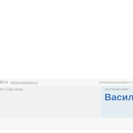
ЙС71
:
dzhoys.www.nn.ru
пользователь имеет 
е 1 года назад
настоящее имя:
Васи