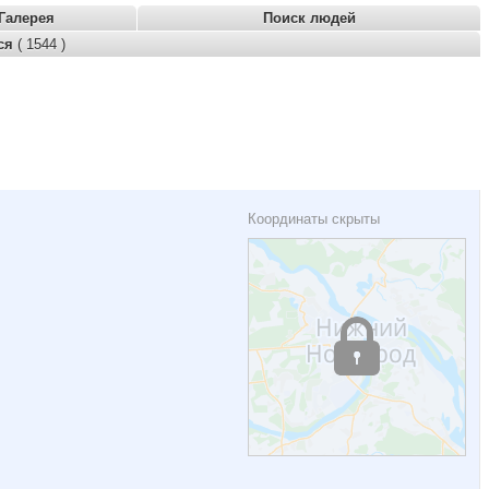
Галерея
Поиск людей
тся
( 1544 )
Координаты скрыты