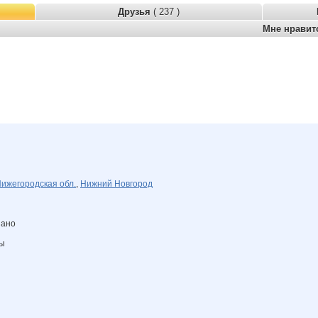
Друзья
( 237 )
Мне нрави
ижегородская обл.
,
Нижний Новгород
зано
ны