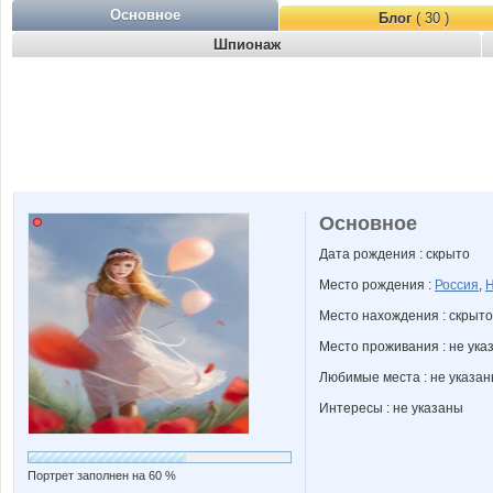
Основное
Блог
( 30 )
Шпионаж
Основное
Дата рождения : скрыто
Место рождения :
Россия
,
Н
Место нахождения : скрыто
Место проживания : не ука
Любимые места : не указа
Интересы : не указаны
Портрет заполнен на 60 %