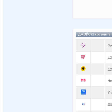
ДЖОЙС71 состоит в
Фо
Кл
Кл
Но
Уч
Му