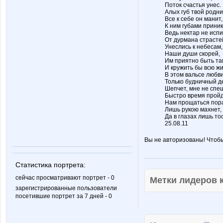
Поток счастья унес.
Алых губ твой родни
Все к себе он манит,
К ним губами приник
Ведь нектар не испи
От дурмана страсте
Унеслись к небесам,
Наши души скорей,
Им приятно быть та
И кружить бы всю жи
В этом вальсе любви
Только будничный д
Шепчет, мне не спе
Быстро время пройд
Нам прощаться пор
Лишь рукою махнет,
Да в глазах лишь тос
25.08.11
Вы не авторизованы! Чтоб
Статистика портрета:
сейчас просматривают портрет - 0
Метки лидеров
зарегистрированные пользователи
посетившие портрет за 7 дней - 0