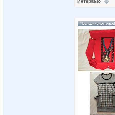
Интервью
Последние
фотогра