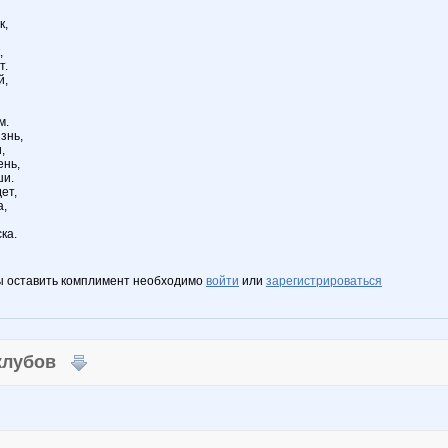
к,
,
т.
й,
м.
знь,
,
ень,
ши.
ет,
а,
ка.
ы оставить комплимент необходимо
войти
или
зарегистрироваться
 клубов