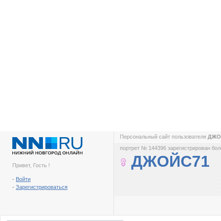
Персональный сайт пользователя
ДЖО
портрет № 144396 зарегистрирован боле
ДЖОЙС71
Привет, Гость !
-
Войти
-
Зарегистрироваться