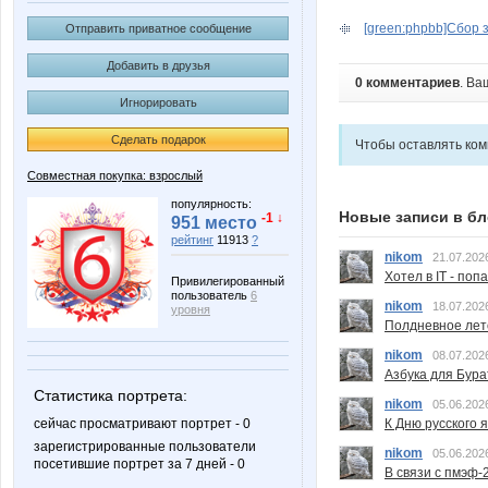
[green:phpbb]Сбор з
Отправить приватное сообщение
Добавить в друзья
0 комментариев
. Ва
Игнорировать
Сделать подарок
Чтобы оставлять ко
Совместная покупка: взрослый
популярность:
Новые записи в бл
-1 ↓
951 место
рейтинг
11913
?
nikom
21.07.202
Хотел в IT - поп
Привилегированный
пользователь
6
nikom
18.07.202
уровня
Полдневное лет
nikom
08.07.202
Азбука для Бура
Статистика портрета:
nikom
05.06.202
К Дню русского 
сейчас просматривают портрет - 0
зарегистрированные пользователи
nikom
05.06.202
посетившие портрет за 7 дней - 0
В связи с пмэф-