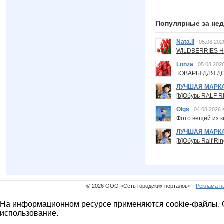
Популярные за не
Nata.li
05.08.202
WILDBERRIES Н
Lonza
05.08.2026
ТОВАРЫ ДЛЯ ДО
ЛУЧШАЯ МАРК
[b]Обувь RALF RI
Olgs
04.08.2026 
Фото вещей из ки
ЛУЧШАЯ МАРК
[b]Обувь Ralf Ri
© 2026 ООО «Сеть городских порталов» ·
Реклама н
На информационном ресурсе применяются cookie-файлы. О
использование.