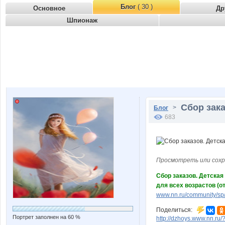
Блог
( 30 )
Основное
Др
Шпионаж
Сбор зака
>
Блог
683
Просмотреть или сохр
Сбор заказов. Детская 
для всех возрастов (от
www.nn.ru/community/sp
Поделиться:
Портрет заполнен на 60 %
http://dzhoys.www.nn.ru