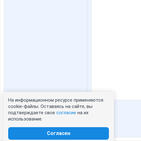
На информационном ресурсе применяются
Статистика портрета:
cookie-файлы. Оставаясь на сайте, вы
подтверждаете свое
согласие
на их
сейчас просматривают портрет - 0
использование.
зарегистрированные пользователи
посетившие портрет за 7 дней - 0
Согласен