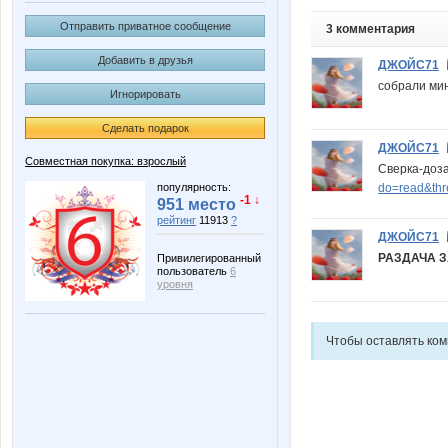
Отправить приватное сообщение
3 комментария
Добавить в друзья
ДЖОЙС71
собрали мин
Игнорировать
Сделать подарок
ДЖОЙС71
Совместная покупка: взрослый
Сверка-доз
do=read&th
популярность:
-1 ↓
951 место
рейтинг
11913
?
ДЖОЙС71
РАЗДАЧА 
Привилегированный
пользователь
6
уровня
Чтобы оставлять ко