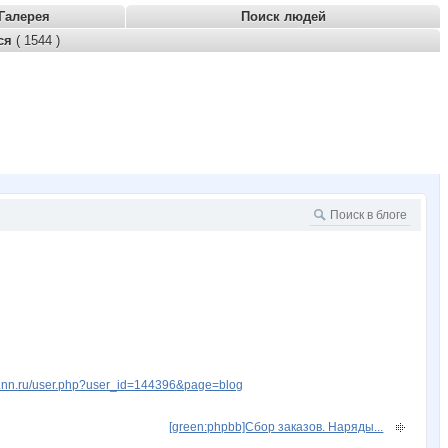
Галерея
Поиск людей
тся
( 1544 )
w.nn.ru/user.php?user_id=144396&page=blog
[green:phpbb]Сбор заказов. Наряды...