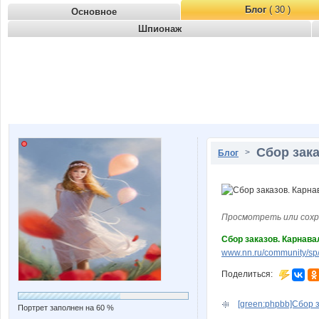
Блог
( 30 )
Основное
Шпионаж
Сбор зака
>
Блог
Просмотреть или сохр
Сбор заказов. Карнава
www.nn.ru/community/sp
Поделиться:
[green:phpbb]Сбор з
Портрет заполнен на 60 %