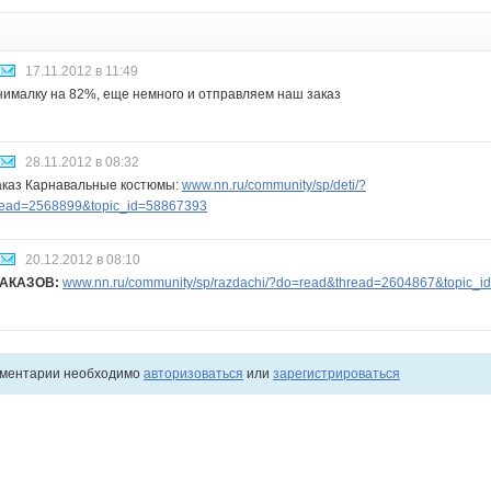
17.11.2012 в 11:49
ималку на 82%, еще немного и отправляем наш заказ
28.11.2012 в 08:32
аказ Карнавальные костюмы:
www.nn.ru/community/sp/deti/?
read=2568899&topic_id=58867393
20.12.2012 в 08:10
ЗАКАЗОВ:
www.nn.ru/community/sp/razdachi/?do=read&thread=2604867&topic_
мментарии необходимо
авторизоваться
или
зарегистрироваться