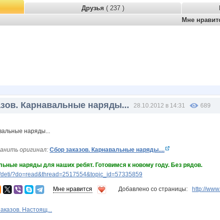
Друзья
( 237 )
Мне нрави
зов. Карнавальные наряды...
28.10.2012 в 14:31
689
анить оригинал:
Сбор заказов. Карнавальные наряды....
льные наряды для наших ребят. Готовимся к новому году. Без рядов.
/deti/?do=read&thread=2517554&topic_id=57335859
Мне нравится
Добавлено со страницы:
http://ww
аказов. Настоящ...