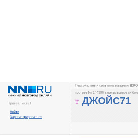
Персональный сайт пользователя
ДЖО
портрет № 144396 зарегистрирован боле
ДЖОЙС71
Привет, Гость !
-
Войти
-
Зарегистрироваться