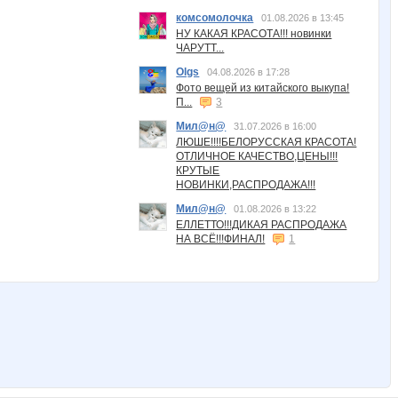
комсомолочка
01.08.2026 в 13:45
НУ КАКАЯ КРАСОТА!!! новинки
ЧАРУТТ...
Olgs
04.08.2026 в 17:28
Фото вещей из китайского выкупа!
П...
3
Мил@н@
31.07.2026 в 16:00
ЛЮШЕ!!!!БЕЛОРУССКАЯ КРАСОТА!
ОТЛИЧНОЕ КАЧЕСТВО,ЦЕНЫ!!!
КРУТЫЕ
НОВИНКИ,РАСПРОДАЖА!!!
Мил@н@
01.08.2026 в 13:22
ЕЛЛЕТТО!!!ДИКАЯ РАСПРОДАЖА
НА ВСЁ!!!ФИНАЛ!
1