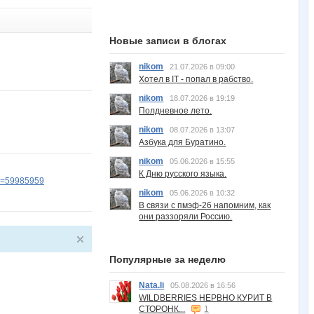
Новые записи в блогах
nikom
21.07.2026 в 09:00
Хотел в IT - попал в рабство.
nikom
18.07.2026 в 19:19
Полдневное лето.
nikom
08.07.2026 в 13:07
Азбука для Буратино.
nikom
05.06.2026 в 15:55
К Дню русского языка.
id=59985959
nikom
05.06.2026 в 10:32
В связи с пмэф-26 напомним, как
они раззоряли Россию.
Популярные за неделю
Nata.li
05.08.2026 в 16:56
WILDBERRIES НЕРВНО КУРИТ В
СТОРОНК...
1