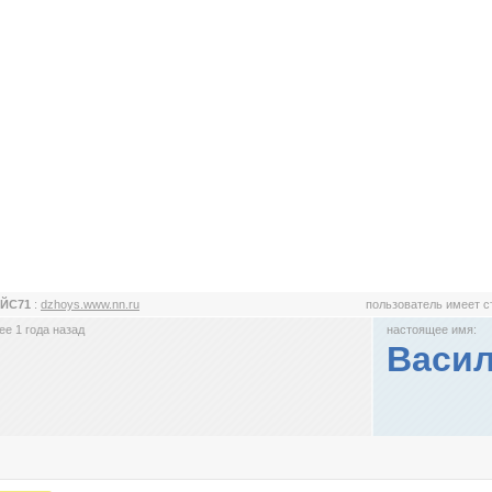
ЙС71
:
dzhoys.www.nn.ru
пользователь имеет 
е 1 года назад
настоящее имя:
Васи