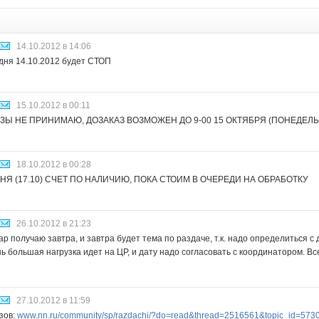
14.10.2012 в 14:06
одня 14.10.2012 будет СТОП
15.10.2012 в 00:11
АЗЫ НЕ ПРИНИМАЮ, ДОЗАКАЗ ВОЗМОЖЕН ДО 9-00 15 ОКТЯБРЯ (ПОНЕДЕЛЬ
18.10.2012 в 00:28
НЯ (17.10) СЧЕТ ПО НАЛИЧИЮ, ПОКА СТОИМ В ОЧЕРЕДИ НА ОБРАБОТКУ
26.10.2012 в 21:23
ар получаю завтра, и завтра будет тема по раздаче, т.к. надо определиться с 
ь большая нагрузка идет на ЦР, и дату надо согласовать с координатором. Вс
27.10.2012 в 11:59
зов:
www.nn.ru/community/sp/razdachi/?do=read&thread=2516561&topic_id=573