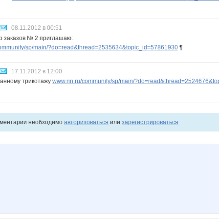
08.11.2012 в 00:51
р заказов № 2 приглашаю:
ommunity/sp/main/?do=read&thread=2535634&topic_id=57861930
¶
17.11.2012 в 12:00
данному трикотажу
www.nn.ru/community/sp/main/?do=read&thread=2524676&to
мментарии необходимо
авторизоваться
или
зарегистрироваться