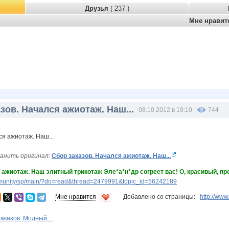
Друзья
( 237 )
Мне нрави
зов. Начался ажиотаж. Наш...
08.10.2012 в 19:10
744
анить оригинал:
Сбор заказов. Начался ажиотаж. Наш...
 ажиотаж. Наш элитный трикотаж Эле*а*н*др согреет вас! О, красивый, про
munity/sp/main/?do=read&thread=2479991&topic_id=56242189
Мне нравится
Добавлено со страницы:
http://ww
аказов. Модный....