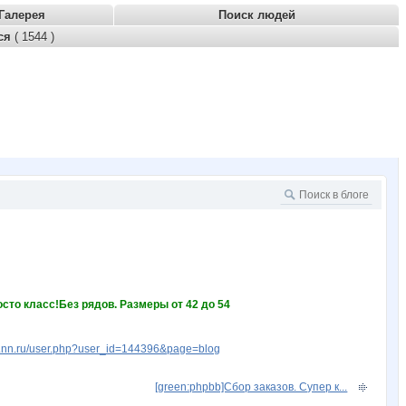
Галерея
Поиск людей
тся
( 1544 )
сто класс!Без рядов. Размеры от 42 до 54
w.nn.ru/user.php?user_id=144396&page=blog
[green:phpbb]Сбор заказов. Супер к...