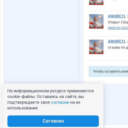
ДЖОЙС71
Открыт Сбо
www.nn.ru/c
ДЖОЙС71
отзывы по 
Чтобы оставлять ко
На информационном ресурсе применяются
Статистика портрета:
cookie-файлы. Оставаясь на сайте, вы
подтверждаете свое
согласие
на их
сейчас просматривают портрет - 0
использование.
зарегистрированные пользователи
посетившие портрет за 7 дней - 0
Согласен