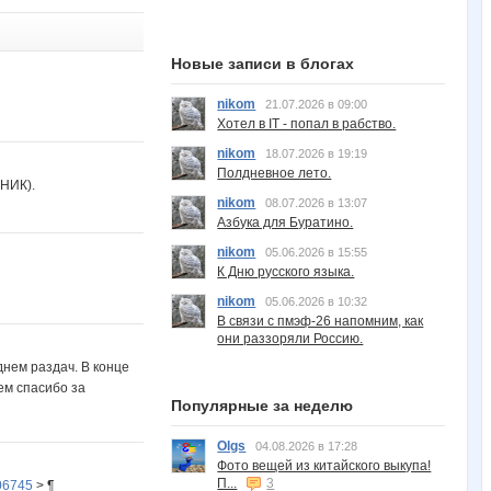
Новые записи в блогах
nikom
21.07.2026 в 09:00
Хотел в IT - попал в рабство.
nikom
18.07.2026 в 19:19
Полдневное лето.
НИК).
nikom
08.07.2026 в 13:07
Азбука для Буратино.
nikom
05.06.2026 в 15:55
К Дню русского языка.
nikom
05.06.2026 в 10:32
В связи с пмэф-26 напомним, как
они раззоряли Россию.
днем раздач. В конце
ем спасибо за
Популярные за неделю
Olgs
04.08.2026 в 17:28
Фото вещей из китайского выкупа!
П...
3
06745
> ¶