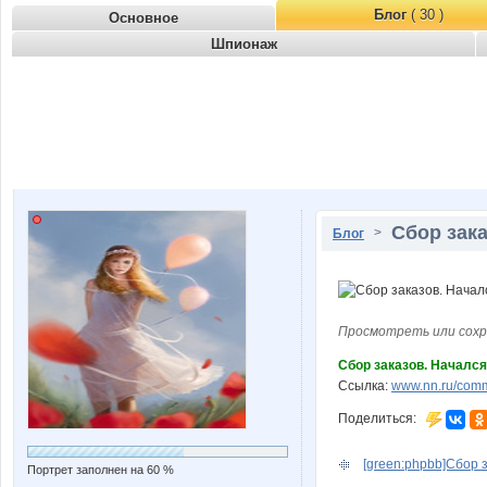
Блог
( 30 )
Основное
Шпионаж
Сбор зака
>
Блог
Просмотреть или сохр
Сбор заказов. Начался
Ссылка:
www.nn.ru/com
Поделиться:
[green:phpbb]Сбор з
Портрет заполнен на 60 %