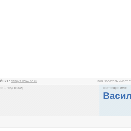
ЙС71
:
dzhoys.www.nn.ru
пользователь имеет 
е 1 года назад
настоящее имя:
Васи