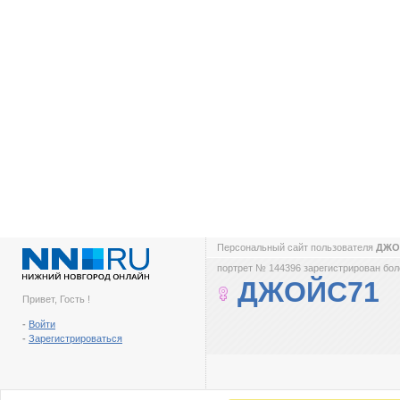
Персональный сайт пользователя
ДЖО
портрет № 144396 зарегистрирован боле
ДЖОЙС71
Привет, Гость !
-
Войти
-
Зарегистрироваться