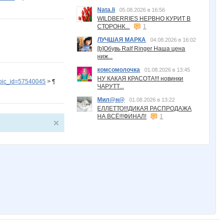
Nata.li
05.08.2026 в 16:56
WILDBERRIES НЕРВНО КУРИТ В
СТОРОНК...
1
ЛУЧШАЯ МАРКА
04.08.2026 в 16:02
[b]Обувь Ralf Ringer Наша цена
ниж...
комсомолочка
01.08.2026 в 13:45
НУ КАКАЯ КРАСОТА!!! новинки
pic_id=57540045
> ¶
ЧАРУТТ...
Мил@н@
01.08.2026 в 13:22
ЕЛЛЕТТО!!!ДИКАЯ РАСПРОДАЖА
НА ВСЁ!!!ФИНАЛ!
1