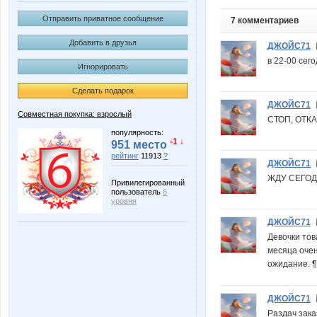
Отправить приватное сообщение
7 комментариев
Добавить в друзья
ДЖОЙС71
в 22-00 сег
Игнорировать
Сделать подарок
ДЖОЙС71
Совместная покупка: взрослый
СТОП, ОТК
популярность:
-1 ↓
951 место
рейтинг
11913
?
ДЖОЙС71
ЖДУ СЕГОД
Привилегированный
пользователь
6
уровня
ДЖОЙС71
Девочки тов
месяца очен
ожидание. ¶
ДЖОЙС71
Раздач зака